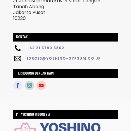
Jl. Jend.Sudirman Kav. 3 Karet Tengsin
Tanah Abang
Jakarta Pusat
10220
KONTAK
+62 21 5790 5802
IDRO13@YOSHINO-GYPSUM.CO.JP
TERHUBUNG DENGAN KAMI
PT YOSHINO INDONESIA